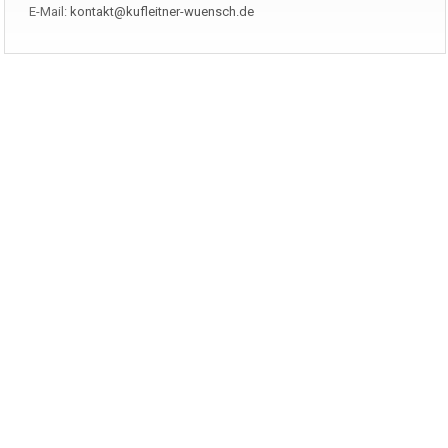
E-Mail:
kontakt@kufleitner-wuensch.de
Navigation
IMPRESSUM
DATENSCHUTZ
DATENSCHUTZ EINSTELLUNGEN
STARTSEITE
UNTERNEHMEN
Kontakt